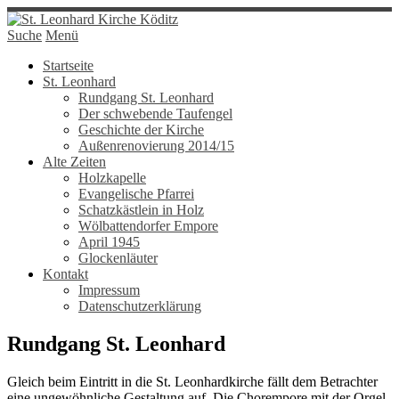
Suche
Menü
Startseite
St. Leonhard
Rundgang St. Leonhard
Der schwebende Taufengel
Geschichte der Kirche
Außenrenovierung 2014/15
Alte Zeiten
Holzkapelle
Evangelische Pfarrei
Schatzkästlein in Holz
Wölbattendorfer Empore
April 1945
Glockenläuter
Kontakt
Impressum
Datenschutzerklärung
Rundgang St. Leonhard
Gleich beim Eintritt in die St. Leonhardkirche fällt dem Betrachter
eine ungewöhnliche Gestaltung auf. Die Chorempore mit der Orgel