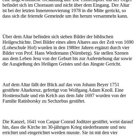
befindet sich im Chorraum und nicht über dem Eingang. Der Altar
ist bei der letzten Innenrenovierung 1978 in die Mitte gerückt, so
dass sich die feiernde Gemeinde um ihn herum versammeln kann.
Über dem Altar befinden sich sieben Bilder der biblischen
Heilgeschichte. Drei Bilder eines alten Altares aus der Zeit von 1690
(Loheschule Hof) wurden in den 1980er Jahren ergänzt durch vier
Bilder von Prof. Hans Wiedemann (Nürnberg). Sie stellen Szenen
aus dem Leben Jesu von der Geburt bis zur Auferstehung dar sowie
die Ausgießung des Heiligen Geistes und das Jüngste Gericht.
Auf dem Altar fällt der Blick auf das von Johann Beyer 1751
gestiftete Altarkreuz, gefertigt von Wolfgang Adam Knoll. Eine
Hostienschale und ein Kelch aus dem Jahr 1697 wurden von der
Familie Ratisborsky zu Sechzebus gestiftet.
Die Kanzel, 1641 von Caspar Conrad Joditzer gestiftet, weist darauf
hin, dass die Kirche im 30-jährigen Krieg niederbrannte und neu
errichtet und eingerichtet werden musste. Sie ist mit den vier