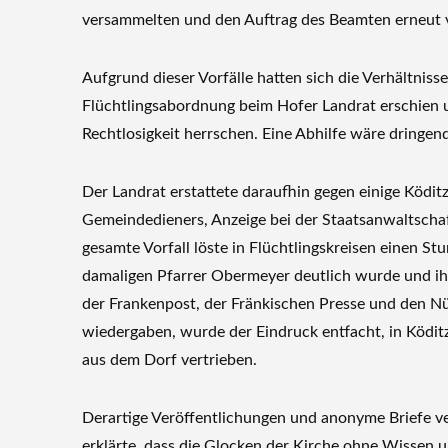
versammelten und den Auftrag des Beamten erneut 
Aufgrund dieser Vorfälle hatten sich die Verhältniss
Flüchtlingsabordnung beim Hofer Landrat erschien u
Rechtlosigkeit herrschen. Eine Abhilfe wäre dringen
Der Landrat erstattete daraufhin gegen einige Ködit
Gemeindedieners, Anzeige bei der Staatsanwaltsch
gesamte Vorfall löste in Flüchtlingskreisen einen St
damaligen Pfarrer Obermeyer deutlich wurde und ihn
der Frankenpost, der Fränkischen Presse und den Nür
wiedergaben, wurde der Eindruck entfacht, in Köditz
aus dem Dorf vertrieben.
Derartige Veröffentlichungen und anonyme Briefe ver
erklärte, dass die Glocken der Kirche ohne Wissen 