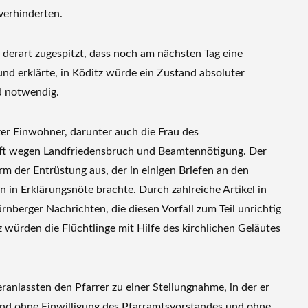
verhinderten.
e derart zugespitzt, dass noch am nächsten Tag eine
nd erklärte, in Köditz würde ein Zustand absoluter
d notwendig.
zer Einwohner, darunter auch die Frau des
aft wegen Landfriedensbruch und Beamtennötigung. Der
urm der Entrüstung aus, der in einigen Briefen an den
 in Erklärungsnöte brachte. Durch zahlreiche Artikel in
nberger Nachrichten, die diesen Vorfall zum Teil unrichtig
 würden die Flüchtlinge mit Hilfe des kirchlichen Geläutes
anlassten den Pfarrer zu einer Stellungnahme, in der er
und ohne Einwilligung des Pfarramtsvorstandes und ohne