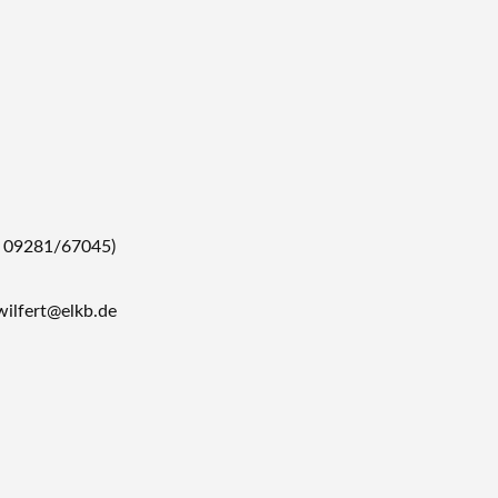
l. 09281/67045)
wilfert@elkb.de